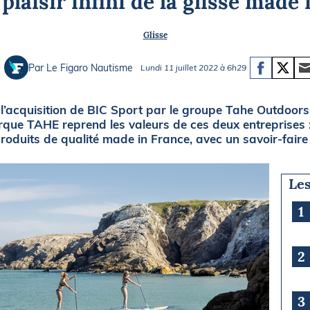
plaisir infini de la glisse made
Briefings
ISIRS
Glisse
che en mer
FLASH INFO
ongée
Par Le Figaro Nautisme
Lundi 11 juillet 2022 à 6h29
isse
’acquisition de BIC Sport par le groupe Tahe Outdoors
rque TAHE reprend les valeurs de ces deux entreprises : l’
oduits de qualité made in France, avec un savoir-faire 
Les
1
2
3