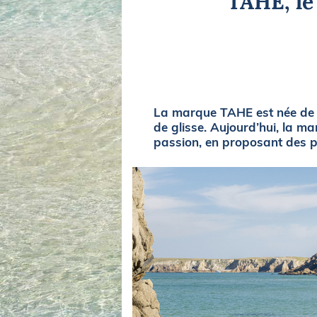
TAHE, le 
Equipements
LO
Salons
Pê
Economie
Pl
Yachting
Gl
La marque TAHE est née de l
de glisse. Aujourd’hui, la ma
passion, en proposant des pr