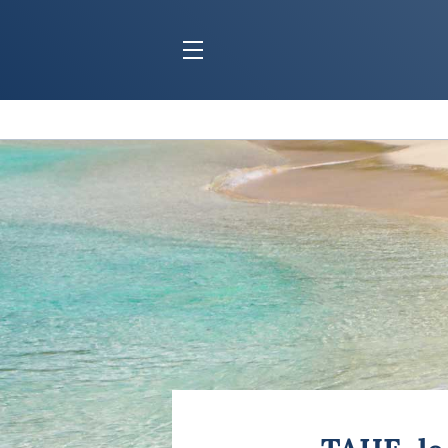
BLOC MARINE
C
Ports
Co
Carnets de voyage
Ré
Dossiers de la
rédaction
La
Collection Bloc Marine
Tr
Application Bloc Marine
Ve
Règlementation
Ar
Ro
BATEAUX
Gu
Tr
Voiliers
Am
Bateaux à moteur