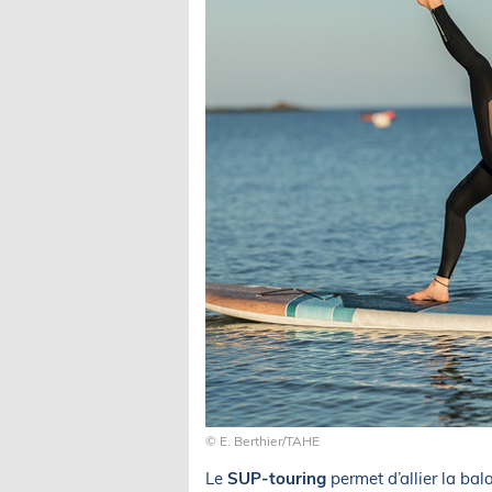
© E. Berthier/TAHE
Le
SUP-touring
permet d’allier la bal