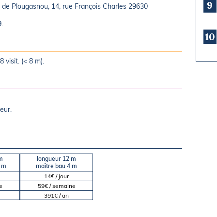
9
e Plougasnou, 14, rue François Charles 29630
.
10
visit. (< 8 m).
eur.
m
longueur 12 m
5 m
maître bau 4 m
14€ / jour
e
59€ / semaine
391€ / an