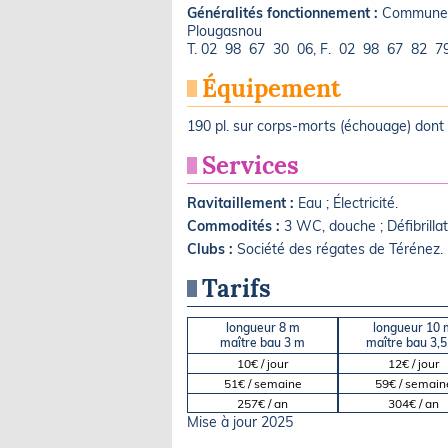
Généralités fonctionnement :
Commune d
Plougasnou
T. 02 98 67 30 06, F. 02 98 67 82 79
Équipement
190 pl. sur corps-morts (échouage) dont 8 
Services
Ravitaillement :
Eau ; Électricité.
Commodités :
3 WC, douche ; Défibrillat
Clubs :
Société des régates de Térénez.
Tarifs
longueur 8 m
longueur 10 
maître bau 3 m
maître bau 3,
10€ / jour
12€ / jour
51€ / semaine
59€ / semain
257€ / an
304€ / an
Mise à jour 2025