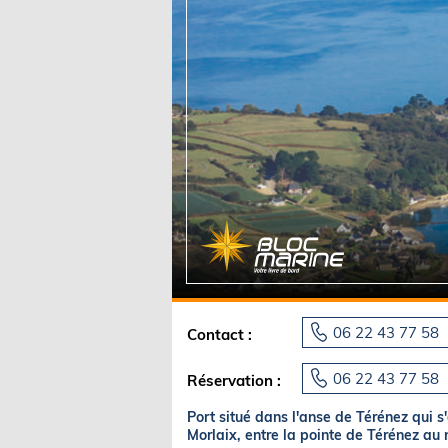
Equipements
LO
Salons
Pê
Economie
Pl
Yachting
Gl
06 22 43 77 58
Contact :
06 22 43 77 58
Réservation :
Port situé dans l'anse de Térénez qui s'o
Morlaix, entre la pointe de Térénez au 