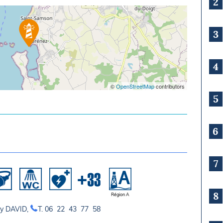
2
3
4
©
OpenStreetMap
contributors
5
6
7
8
Région A
aoy DAVID,
T. 06 22 43 77 58