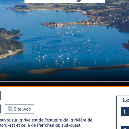
Briefings
ISIRS
che en mer
FLASH INFO
ongée
isse
Le
Site web
1
uvre sur la rive est de l'estuaire de la rivière de
nord-est et celle de Perrohen au sud-ouest.