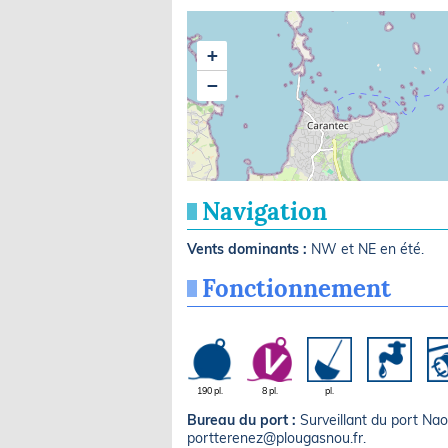
+
−
Navigation
Vents dominants :
NW et NE en été.
Fonctionnement
190 pl.
8 pl.
pl.
Bureau du port :
Surveillant du port N
portterenez@plougasnou.fr.