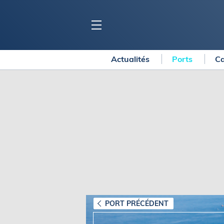
Actualités
Ports
Ca
BLOC MARINE
C
Ports
Co
Carnets de voyage
Ré
Dossiers de la
rédaction
La
Collection Bloc Marine
Tr
Application Bloc Marine
Ve
Règlementation
Ar
Ro
BATEAUX
Gu
Tr
Voiliers
PORT PRÉCÉDENT
Am
Bateaux à moteur