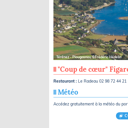
Térénez - Plougasnou ©Frédéric Hédelin
"Coup de cœur" Figa
Restaurant :
Le Radeau 02 98 72 44 21
Météo
Accédez gratuitement à la météo du po
C