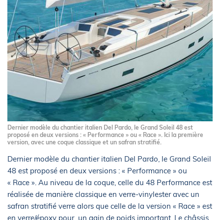
Dernier modèle du chantier italien Del Pardo, le Grand Soleil 48 est
proposé en deux versions : « Performance » ou « Race ». Ici la première
version, avec une coque classique et un safran stratifié.
Dernier modèle du chantier italien Del Pardo, le Grand Soleil
48 est proposé en deux versions : « Performance » ou
« Race ». Au niveau de la coque, celle du 48 Performance est
réalisée de manière classique en verre-vinylester avec un
safran stratifié verre alors que celle de la version « Race » est
en verre/époxy pour un gain de poids important. Le châssis