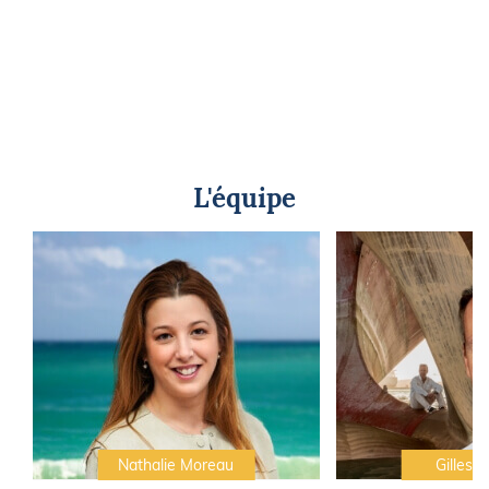
L'équipe
Nathalie Moreau
Gilles C