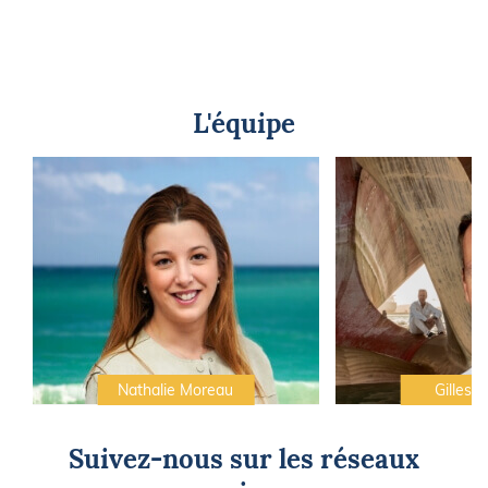
L'équipe
Nathalie Moreau
Gilles C
Suivez-nous sur les réseaux