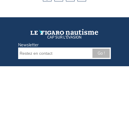
CAP SUR L'ÉVASION
Newsletter
Go !
Contactez-nous
Nos offres d'emploi
Tout savoir sur Le FIGARO Nautisme
Qui sommes-nous ?
Plan du site
Mentions légales