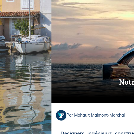
Equipements
LO
Salons
Pê
Economie
Pl
Yachting
Gl
Notr
Par Mahault Malmont-Marchal
Designers, ingénieurs, construct