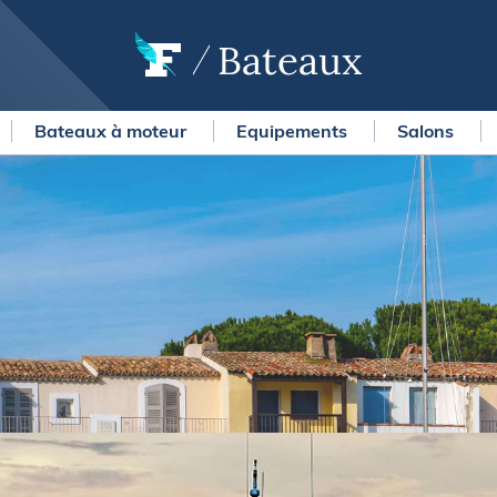
Bateaux
Bateaux à moteur
Equipements
Salons
OURSES
MÉTÉO MARINE
urses au large
LIFESTYLE
gates
Shopping
 Solitaire du Figaro Paprec
Culture nautique
ansat Paprec
Gastronomie
ndée Globe
Blogs
kea Ultim Challenge
SERVICES
ute du Rhum - Destination
adeloupe
Nos magazines
ansat Café l'Or
La newsletter
erica's Cup
METEO CONSULT Marine