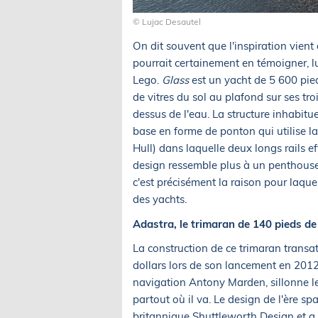
© Lujac Desautel
On dit souvent que l'inspiration vient
pourrait certainement en témoigner, 
Lego.
Glass
est un yacht de 5 600 pied
de vitres du sol au plafond sur ses tr
dessus de l'eau. La structure inhabitu
base en forme de ponton qui utilise
Hull) dans laquelle deux longs rails e
design ressemble plus à un penthouse
c'est précisément la raison pour laquel
des yachts.
Adastra, le trimaran de 140 pieds 
La construction de ce trimaran transa
dollars lors de son lancement en 2012
navigation Antony Marden, sillonne les
partout où il va. Le design de l'ère sp
britannique Shuttleworth Design et a