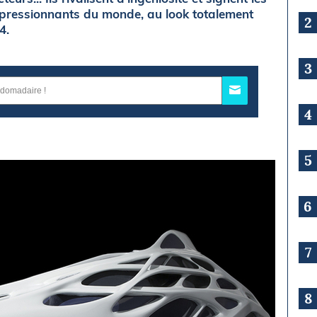
mpressionnants du monde, au look totalement
2
4.
3
4
5
6
7
8