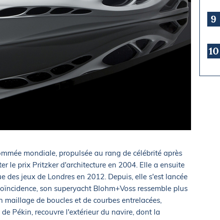
9
10
ommée mondiale, propulsée au rang de célébrité après
r le prix Pritzker d'architecture en 2004. Elle a ensuite
 des jeux de Londres en 2012. Depuis, elle s'est lancée
 coïncidence, son superyacht Blohm+Voss ressemble plus
n maillage de boucles et de courbes entrelacées,
e Pékin, recouvre l'extérieur du navire, dont la