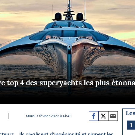
Briefings
ISIRS
che en mer
FLASH INFO
ongée
isse
e top 4 des superyachts les plus étonna
Les
Mardi 1 février 2022 à 6h43
1
eurs... Ils rivalisent d'ingéniosité et signent les