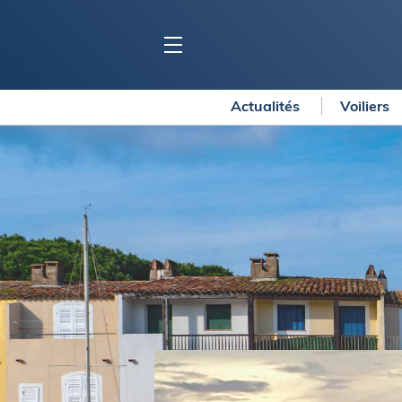
Actualités
Voiliers
BLOC MARINE
C
Ports
Co
Carnets de voyage
Ré
Dossiers de la
rédaction
La
Collection Bloc Marine
Tr
Application Bloc Marine
Ve
Règlementation
Ar
Ro
BATEAUX
Gu
Tr
Voiliers
Am
Bateaux à moteur