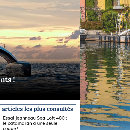
nts !
 articles les plus consultés
Essai Jeanneau Sea Loft 480 :
le catamaran à une seule
coque !