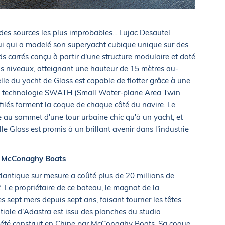
 des sources les plus improbables... Lujac Desautel
lui qui a modelé son superyacht cubique unique sur des
s carrés conçu à partir d'une structure modulaire et doté
ois niveaux, atteignant une hauteur de 15 mètres au-
elle du yacht de Glass est capable de flotter grâce à une
 la technologie SWATH (Small Water-plane Area Twin
ffilés forment la coque de chaque côté du navire. Le
 au sommet d'une tour urbaine chic qu'à un yacht, et
le Glass est promis à un brillant avenir dans l'industrie
de McConaghy Boats
tlantique sur mesure a coûté plus de 20 millions de
. Le propriétaire de ce bateau, le magnat de la
 sept mers depuis sept ans, faisant tourner les têtes
atiale d'Adastra est issu des planches du studio
 été construit en Chine par McConaghy Boats. Sa coque