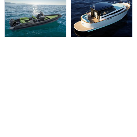
Lomac toujours plus
Apreamare présente
« haut de gamme »
le Gozzo 35 cabin
avec...
Découvrir
Découvrir
Les articles les plus consultés
Surcharge en catamaran : quand le confort
1
peut coûter cher en mer
MERCURY 250 CV : un moteur qui se décline
2
en plusieurs versions suivant...