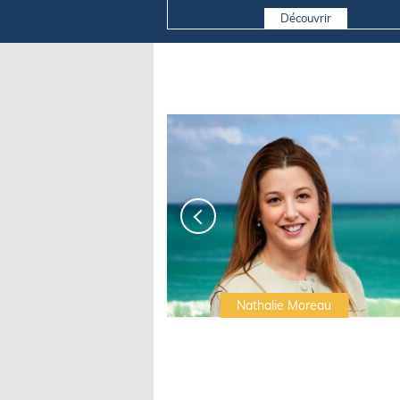
Découvrir
Irwin Sonigo
Nathalie Moreau