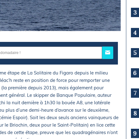
3
4
5
6
me étape de La Solitaire du Figaro depuis le milieu
éac’h reste en position de force pour remporter une
se (la première depuis 2013), mais également pour
7
nt général. Le skipper de Banque Populaire, auteur
nchi la nuit dernière à 1h30 la bouée A8, une latérale
eu plus d’une demi-heure d’avance sur le deuxième,
8
émie Espoir). Soit les deux seuls anciens vainqueurs de
r le Briochin, deux pour le Saint-Politain) en lice cette
s de cette étape, preuve que les quadragénaires n’ont
9