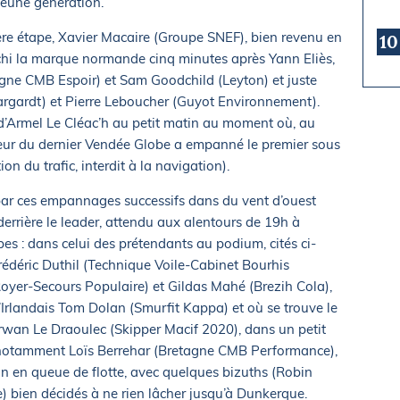
 jeune génération.
ère étape, Xavier Macaire (Groupe SNEF), bien revenu en
10
nchi la marque normande cinq minutes après Yann Eliès,
agne CMB Espoir) et Sam Goodchild (Leyton) et juste
rgardt) et Pierre Leboucher (Guyot Environnement).
d’Armel Le Cléac’h au petit matin au moment où, au
eur du dernier Vendée Globe a empanné le premier sous
on du trafic, interdit à la navigation).
par ces empannages successifs dans du vent d’ouest
 derrière le leader, attendu aux alentours de 19h à
es : dans celui des prétendants au podium, cités ci-
rédéric Duthil (Technique Voile-Cabinet Bourhis
oyer-Secours Populaire) et Gildas Mahé (Brezih Cola),
Irlandais Tom Dolan (Smurfit Kappa) et où se trouve le
 Erwan Le Draoulec (Skipper Macif 2020), dans un petit
c notamment Loïs Berrehar (Bretagne CMB Performance),
in en queue de flotte, avec quelques bizuths (Robin
e) bien décidés à ne rien lâcher jusqu’à Dunkerque.