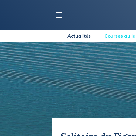
Actualités
Courses au l
BLOC MARINE
C
Ports
Co
Carnets de voyage
Ré
Dossiers de la
rédaction
La
Collection Bloc Marine
Tr
Application Bloc Marine
Ve
Règlementation
Ar
Ro
BATEAUX
Gu
Tr
Voiliers
Am
Bateaux à moteur