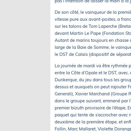
pas l’intention de laisser la main à la
De son côté, le vainqueur de la premi
vitesse pure aux avant-postes, a fra
sur les talons de Tom Laperche (Bret
devant Martin Le Pape (Fondation Sta
Autant de marins toujours en chasse 
large de la Baie de Somme, le vainqu
le DST de Calais (dispositif de séparati
La journée de mardi va être rythmée 
entre la Côte d’Opale et le DST, avec,
Dunkerque, du jeu dans tous les group
dessus et auxquels on peut rajouter F
Generali), Xavier Marchand (Groupe R
dans le groupe suivant, emmené par l’
premier bizuth provisoire de l’étape,
paquet qui tente de s’accrocher ave
deuxième de la première étape, et enf
Follin, Marc Mallaret, Violette Dorang