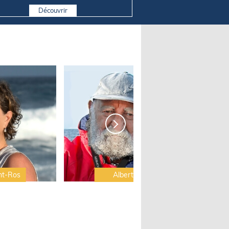
Découvrir
nt-Ros
Albert Brel