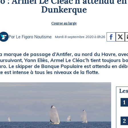
ro : Armel Le Cléac'h attendu en
Briefings
ISIRS
Dunkerque
che en mer
FLASH INFO
Course au large
ongée
isse
Par Le Figaro Nautisme
Mardi 8 septembre 2020 à 8h26
a marque de passage d’Antifer, au nord du Havre, ave
rsuivant, Yann Eliès, Armel Le Cléac’h tient toujours b
garo. Le skipper de Banque Populaire est attendu en déb
te est intense à tous les niveaux de la flotte.
Les
1
2