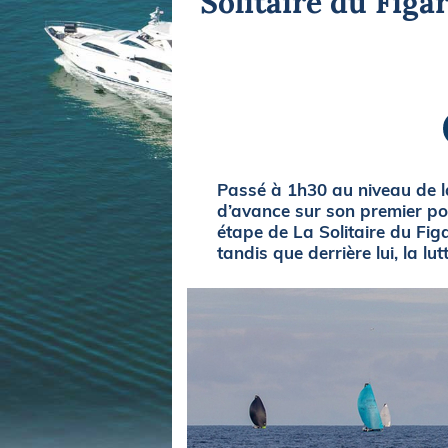
Solitaire du Figa
Equipements
LO
Salons
Pê
Economie
Pl
Yachting
Gl
Passé à 1h30 au niveau de l
d’avance sur son premier pou
étape de La Solitaire du Fi
tandis que derrière lui, la lut