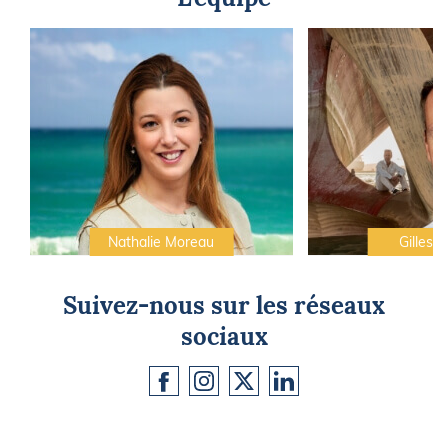
Nathalie Moreau
Gilles C
Suivez-nous sur les réseaux
sociaux