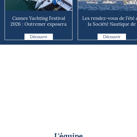
Cannes Yachting Festival
Les rendez-vous de l’été 
2026 : Outremer exposera
la Société Nautique de
deux catamarans taillé...
Marseille
Découvrir
Découvrir
L'équipe