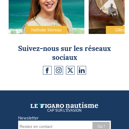
Nathalie Moreau
Gilles C
Suivez-nous sur les réseaux
sociaux
CAP SUR L'ÉVASION
Newsletter
Go !