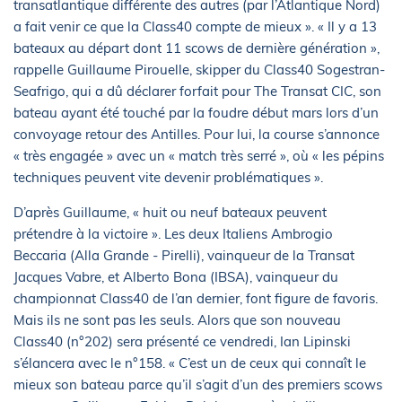
transatlantique différente des autres (par l’Atlantique Nord)
a fait venir ce que la Class40 compte de mieux ». « Il y a 13
bateaux au départ dont 11 scows de dernière génération »,
rappelle Guillaume Pirouelle, skipper du Class40 Sogestran-
Seafrigo, qui a dû déclarer forfait pour The Transat CIC, son
bateau ayant été touché par la foudre début mars lors d’un
convoyage retour des Antilles. Pour lui, la course s’annonce
« très engagée » avec un « match très serré », où « les pépins
techniques peuvent vite devenir problématiques ».
D’après Guillaume, « huit ou neuf bateaux peuvent
prétendre à la victoire ». Les deux Italiens Ambrogio
Beccaria (Alla Grande - Pirelli), vainqueur de la Transat
Jacques Vabre, et Alberto Bona (IBSA), vainqueur du
championnat Class40 de l’an dernier, font figure de favoris.
Mais ils ne sont pas les seuls. Alors que son nouveau
Class40 (n°202) sera présenté ce vendredi, Ian Lipinski
s’élancera avec le n°158. « C’est un de ceux qui connaît le
mieux son bateau parce qu’il s’agit d’un des premiers scows