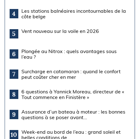
Les stations balnéaires incontournables de la
4
côte belge
Vent nouveau sur la voile en 2026
5
Plongée au Nitrox : quels avantages sous
6
l’eau ?
Surcharge en catamaran : quand le confort
7
peut coûter cher en mer
6 questions à Yannick Moreau, directeur de «
8
Tout commence en Finistère »
Assurance d’un bateau à moteur : les bonnes
9
questions à se poser avant...
Week-end au bord de l’eau : grand soleil et
10
belles conditions de...