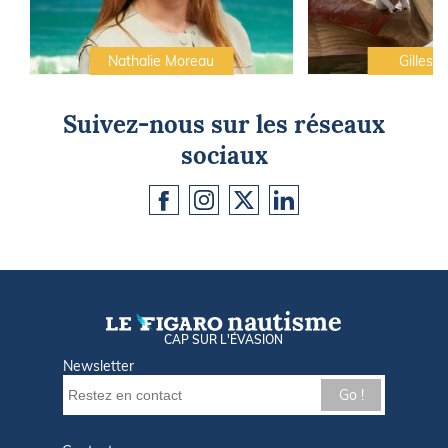
Nathalie Moreau
Gilles C
Suivez-nous sur les réseaux
sociaux
CAP SUR L'ÉVASION
Newsletter
Go !