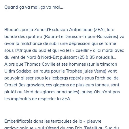
Quand ça va mal, ça va mal…
Bloqués par la Zone d’Exclusion Antarctique (ZEA), la «
bande des quatre » (Roura-Le Diraison-Tripon-Boissières) va
avoir la malchance de subir une dépression qui se forme
sous l’Afrique du Sud et qui va les « cueillir » d’ici mardi avec
du vent de Nord à Nord-Est puissant (25 à 35 nœuds !)…
Alors que Thomas Coville et ses hommes (sur le trimaran
Ultim Sodebo, en route pour le Trophée Jules Verne) vont
pouvoir glisser sous les icebergs repérés sous l’archipel de
Crozet (les growlers, ces glaçons de plusieurs tonnes, sont
plutôt au Nord des glaces principales), puisqu'ils n'ont pas
les impératifs de respecter la ZEA.
Emberlificotés dans les tentacules de la « pieuvre
anticyclonique » qui s’étend du cap Frio (Brésil) au Sud du