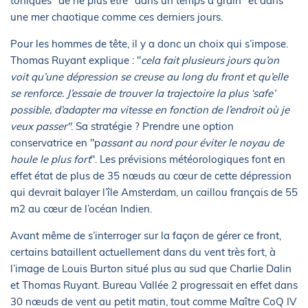
toniques" de ne plus être "dans un temps à grain" et dans
une mer chaotique comme ces derniers jours.
Pour les hommes de tête, il y a donc un choix qui s’impose.
Thomas Ruyant explique : "
cela fait plusieurs jours qu’on
voit qu’une dépression se creuse au long du front et qu’elle
se renforce. J’essaie de trouver la trajectoire la plus ‘safe’
possible, d’adapter ma vitesse en fonction de l’endroit où je
veux passer"
. Sa stratégie ? Prendre une option
conservatrice en "p
assant au nord pour éviter le noyau de
houle le plus fort
". Les prévisions météorologiques font en
effet état de plus de 35 nœuds au cœur de cette dépression
qui devrait balayer l’île Amsterdam, un caillou français de 55
m2 au cœur de l’océan Indien.
Avant même de s’interroger sur la façon de gérer ce front,
certains bataillent actuellement dans du vent très fort, à
l’image de Louis Burton situé plus au sud que Charlie Dalin
et Thomas Ruyant. Bureau Vallée 2 progressait en effet dans
30 nœuds de vent au petit matin, tout comme Maître CoQ IV