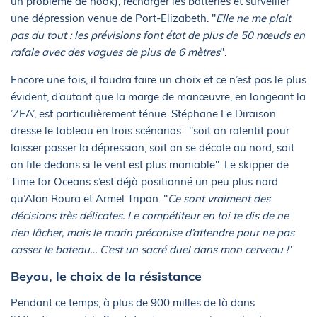
un problème de hook), recharger les batteries et surveiller
une dépression venue de Port-Elizabeth. "
Elle ne me plait
pas du tout : les prévisions font état de plus de 50 nœuds en
rafale avec des vagues de plus de 6 mètres
".
Encore une fois, il faudra faire un choix et ce n’est pas le plus
évident, d’autant que la marge de manœuvre, en longeant la
’ZEA’, est particulièrement ténue. Stéphane Le Diraison
dresse le tableau en trois scénarios : "soit on ralentit pour
laisser passer la dépression, soit on se décale au nord, soit
on file dedans si le vent est plus maniable". Le skipper de
Time for Oceans s’est déjà positionné un peu plus nord
qu’Alan Roura et Armel Tripon. "
Ce sont vraiment des
décisions très délicates. Le compétiteur en toi te dis de ne
rien lâcher, mais le marin préconise d’attendre pour ne pas
casser le bateau… C’est un sacré duel dans mon cerveau !
"
Beyou, le choix de la résistance
Pendant ce temps, à plus de 900 milles de là dans