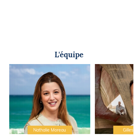
L'équipe
Nathalie Moreau
Gilles C