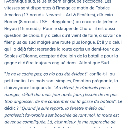
l’Atlantique sud, le 3e et dernier groupe s’accroche. Les
vitesses sont disparates à l’image ce matin de Fabrice
Amedeo (17 nœuds, Newrest - Art & Fenêtres), d’Alexia
Barrier (8 nœuds, TSE – 4myplanet) ou encore de Jérémie
Beyou (15 nœuds). Pour le skipper de Charal, il est aussi
question de choix. Il y a celui qu’il vient de faire, à savoir de
filer plus au sud malgré une route plus longue. Et il y a celui
qu’il a déjà fait : reprendre la route après un demi-tour aux
Sables-d’Olonne, accepter d’être loin de la bataille pour la
gagne et d’être toujours englué dans l’Atlantique Sud.
"
Je ne le cache pas, ça n’a pas été évident
", confie-t-il au
petit matin. Les mots sont simples, l’émotion prégnante, la
clairvoyance toujours là. "
Au début, je n’arrivais pas à
manger, c’était dur mais jour après jour, j’essaie de ne pas
trop angoisser, de me concentrer sur la glisse du bateau
". Le
déclic ? "
Quand je suis reparti, la fenêtre météo qui
paraissait favorable s’est bouchée devant moi, la route est
devenue compliquée. Là, c’est mieux, je me rapproche de