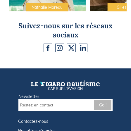
Nathalie Moreau
Gilles C
Suivez-nous sur les réseaux
sociaux
CAP SUR L'ÉVASION
Newsletter
Go !
Contactez-nous
Nos offres d'emploi