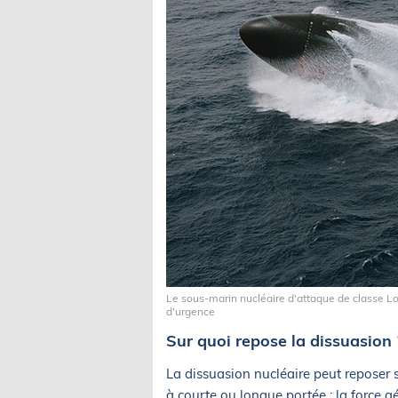
Le sous-marin nucléaire d'attaque de classe 
d'urgence
Sur quoi repose la dissuasion 
La dissuasion nucléaire peut reposer su
à courte ou longue portée ; la force a