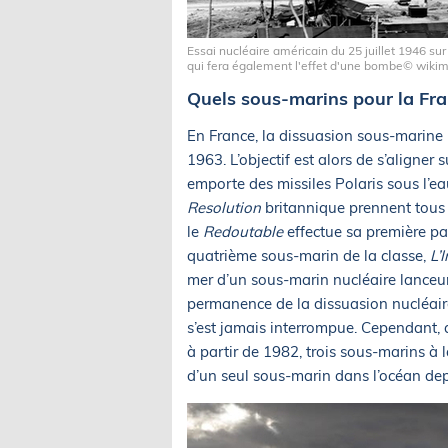
Essai nucléaire américain du 25 juillet 1946 sur
qui fera également l'effet d'une bombe© wiki
Quels sous-marins pour la Fra
En France, la dissuasion sous-marine 
1963. L’objectif est alors de s’aligner 
emporte des missiles Polaris sous l’ea
Resolution
britannique prennent tous 
le
Redoutable
effectue sa première pat
quatrième sous-marin de la classe,
L’
mer d’un sous-marin nucléaire lanceur 
permanence de la dissuasion nucléair
s’est jamais interrompue. Cependant,
à partir de 1982, trois sous-marins à 
d’un seul sous-marin dans l’océan depu