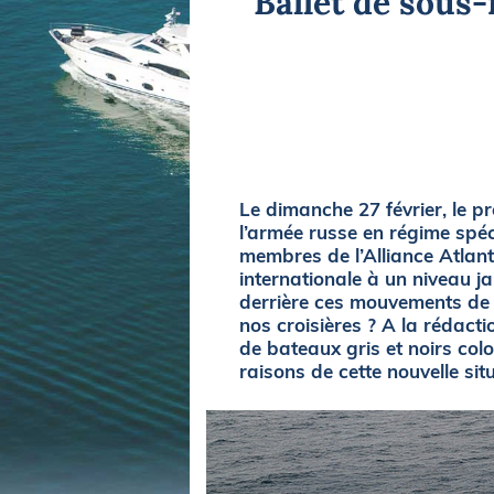
Ballet de sous-
Equipements
LO
Salons
Pê
Economie
Pl
Yachting
Gl
Le dimanche 27 février, le p
l’armée russe en régime spéc
membres de l’Alliance Atlanti
internationale à un niveau ja
derrière ces mouvements de 
nos croisières ? A la rédac
de bateaux gris et noirs col
raisons de cette nouvelle sit