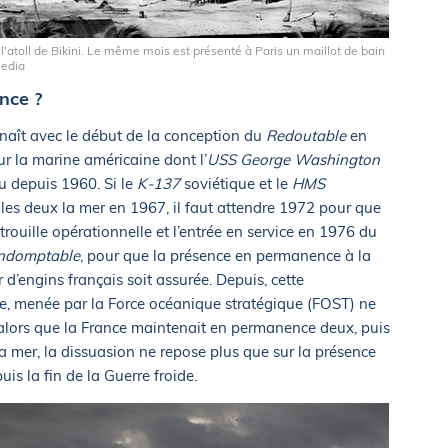
 l'atoll de Bikini. Le même mois est présenté à Paris un maillot de bain
media
nce ?
naît avec le début de la conception du
Redoutable
en
sur la marine américaine dont l’
USS George Washington
u depuis 1960. Si le
K-137
soviétique et le
HMS
les deux la mer en 1967, il faut attendre 1972 pour que
rouille opérationnelle et l’entrée en service en 1976 du
Indomptable
, pour que la présence en permanence à la
d’engins français soit assurée. Depuis, cette
e, menée par la Force océanique stratégique (FOST) ne
 alors que la France maintenait en permanence deux, puis
la mer, la dissuasion ne repose plus que sur la présence
is la fin de la Guerre froide.