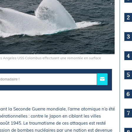
2
3
4
Los Angeles USS Colombus effectuant une remontée en surface
5
6
dant la Seconde Guerre mondiale, l’arme atomique n’a été
7
érationnelles : contre le Japon en ciblant les villes
 août 1945. Le traumatisme de ces attaques est resté
ession de bombes nucléaires par une nation est devenue