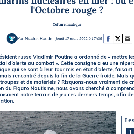
marins nucléaires en mer : où 
Briefings
ISIRS
l'Octobre rouge ?
che en mer
FLASH INFO
Culture nautique
ongée
isse
Par Nicolas Baude
Jeudi 17 mars 2022 à 17h06
résident russe Vladimir Poutine a ordonné de « mettre le
ial d’alerte au combat ». Cette consigne a eu une répe
que qui se sont à leur tour mis en état d’alerte, faisant
mais rencontré depuis la fin de la Guerre froide. Mais q
troupes et de matériels ? Risquons-nous vraiment de cr
tion du Figaro Nautisme, nous avons cherché à comprend
onisaient notre terrain de jeu ces derniers temps, afin 
uation.
Les
1