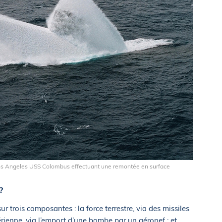
Los Angeles USS Colombus effectuant une remontée en surface
?
r trois composantes : la force terrestre, via des missiles
érienne, via l’emport d’une bombe par un aéronef ; et