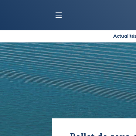
Actualité
BLOC MARINE
C
Ports
Co
Carnets de voyage
Ré
Dossiers de la
rédaction
La
Collection Bloc Marine
Tr
Application Bloc Marine
Ve
Règlementation
Ar
Ro
BATEAUX
Gu
Tr
Voiliers
Am
Bateaux à moteur