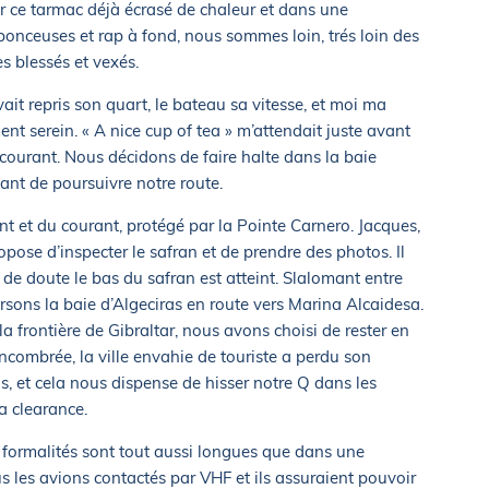
r ce tarmac déjà écrasé de chaleur et dans une
onceuses et rap à fond, nous sommes loin, trés loin des
 blessés et vexés.
ait repris son quart, le bateau sa vitesse, et moi ma
ent serein. « A nice cup of tea » m’attendait juste avant
 courant. Nous décidons de faire halte dans la baie
ant de poursuivre notre route.
nt et du courant, protégé par la Pointe Carnero. Jacques,
opose d’inspecter le safran et de prendre des photos. Il
s de doute le bas du safran est atteint. Slalomant entre
rsons la baie d’Algeciras en route vers Marina Alcaidesa.
 la frontière de Gibraltar, nous avons choisi de rester en
ncombrée, la ville envahie de touriste a perdu son
s, et cela nous dispense de hisser notre Q dans les
a clearance.
s formalités sont tout aussi longues que dans une
 les avions contactés par VHF et ils assuraient pouvoir