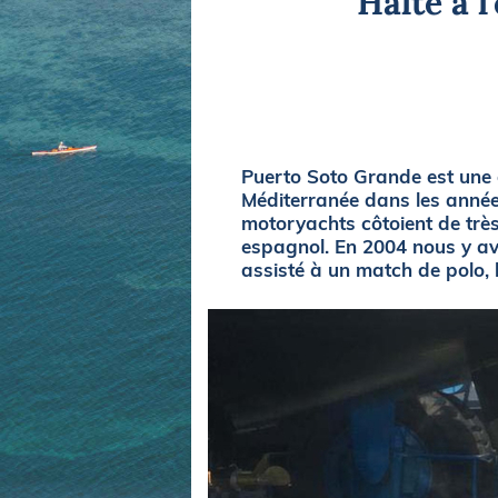
Halte à l
Equipements
LO
Salons
Pê
Economie
Pl
Yachting
Gl
Puerto Soto Grande est une
Méditerranée dans les années
motoryachts côtoient de très
espagnol. En 2004 nous y av
assisté à un match de polo, 