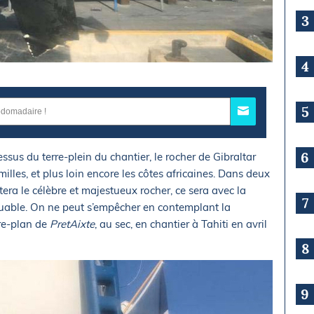
3
4
5
6
sus du terre-plein du chantier, le rocher de Gibraltar
x milles, et plus loin encore les côtes africaines. Dans deux
ra le célèbre et majestueux rocher, ce sera avec la
7
quable. On ne peut s’empêcher en contemplant la
ère-plan de
PretAixte
, au sec, en chantier à Tahiti en avril
8
9