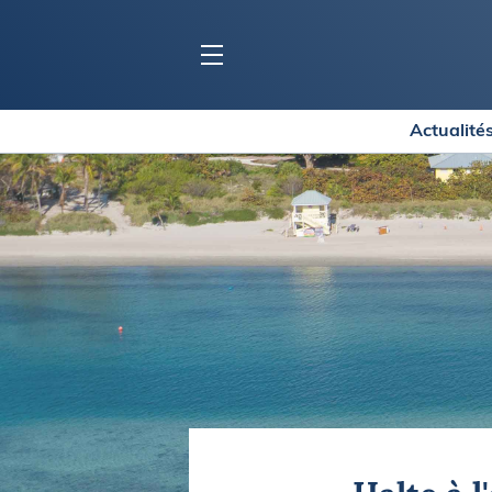
Actualité
BLOC MARINE
C
Ports
Co
Carnets de voyage
Ré
Dossiers de la
rédaction
La
Collection Bloc Marine
Tr
Application Bloc Marine
Ve
Règlementation
Ar
Ro
BATEAUX
Gu
Tr
Voiliers
Am
Bateaux à moteur