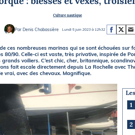
'orque : blessés et vexés, troisi
Briefings
ISIRS
Culture nautique
che en mer
FLASH INFO
ongée
Par Denis Chabassière
Lundi 5 juin 2023 à 12h32
isse
 de ces nombreuses marinas qui se sont échouées sur 
 80/90. Celle-ci est vaste, très privative, inspirée de 
 grands voiliers. C’est chic, cher, britannique, scandina
ons fait escale directement depuis La Rochelle avec T
le vrai, avec des chevaux. Magnifique.
Les
1
2