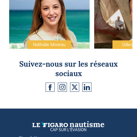
Nathalie Moreau
Gilles C
Suivez-nous sur les réseaux
sociaux
CAP SUR L'ÉVASION