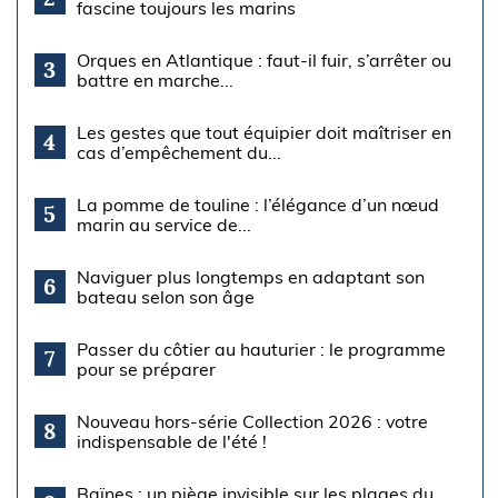
fascine toujours les marins
Orques en Atlantique : faut-il fuir, s’arrêter ou
3
battre en marche...
Les gestes que tout équipier doit maîtriser en
4
cas d’empêchement du...
La pomme de touline : l’élégance d’un nœud
5
marin au service de...
Naviguer plus longtemps en adaptant son
6
bateau selon son âge
Passer du côtier au hauturier : le programme
7
pour se préparer
Nouveau hors-série Collection 2026 : votre
8
indispensable de l'été !
Baïnes : un piège invisible sur les plages du