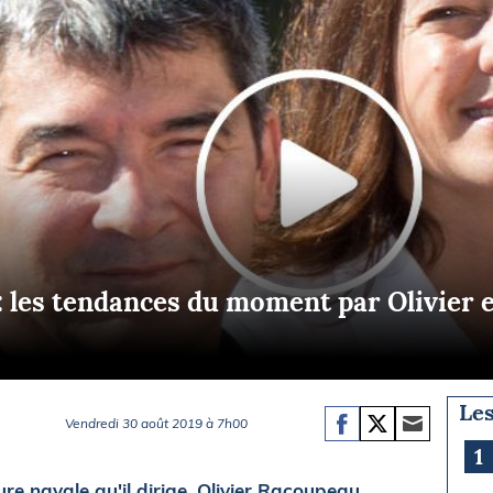
Briefings
ISIRS
che en mer
FLASH INFO
ongée
isse
: les tendances du moment par Olivier 
Les
Vendredi 30 août 2019 à 7h00
1
ure navale qu'il dirige, Olivier Racoupeau