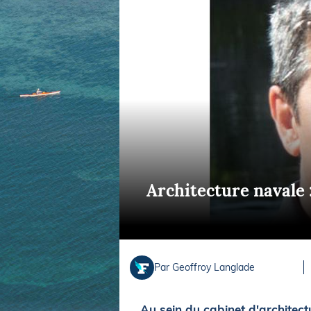
Equipements
LO
Salons
Pê
Economie
Pl
Yachting
Gl
Architecture navale 
Par Geoffroy Langlade
Au sein du cabinet d'architect