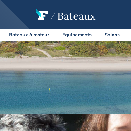
Bateaux
Bateaux à moteur
Equipements
Salons
OURSES
MÉTÉO MARINE
urses au large
LIFESTYLE
gates
Shopping
 Solitaire du Figaro Paprec
Culture nautique
ansat Paprec
Gastronomie
ndée Globe
Blogs
kea Ultim Challenge
SERVICES
ute du Rhum - Destination
adeloupe
Nos magazines
ansat Café l'Or
La newsletter
erica's Cup
METEO CONSULT Marine