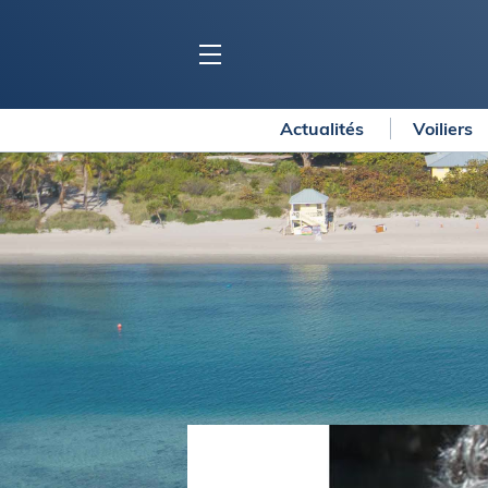
Actualités
Voiliers
BLOC MARINE
C
Ports
Co
Carnets de voyage
Ré
Dossiers de la
rédaction
La
Collection Bloc Marine
Tr
Application Bloc Marine
Ve
Règlementation
Ar
Ro
BATEAUX
Gu
Tr
Voiliers
Am
Bateaux à moteur