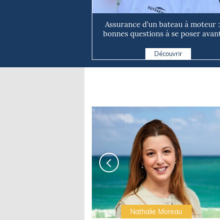
Assurance d’un bateau à moteur :
bonnes questions à se poser avant 
Découvrir
Irwin Sonigo
Nathalie Moreau