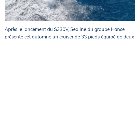
Après le lancement du S330V, Sealine du groupe Hanse
présente cet automne un cruiser de 33 pieds équipé de deux
hors-bord de 300 chevaux chacun pour une vitesse
théorique de 40 noeuds. L’intérieur se compose d’une grande
double cabine, avec une belle hauteur sous barrots et des
lits doubles dans chacune des deux cabines.
Retrouvez l'intégralité de notre
hors-série spécial Cannes
Yachting Festival
par ici
!
La rédaction vous conseille