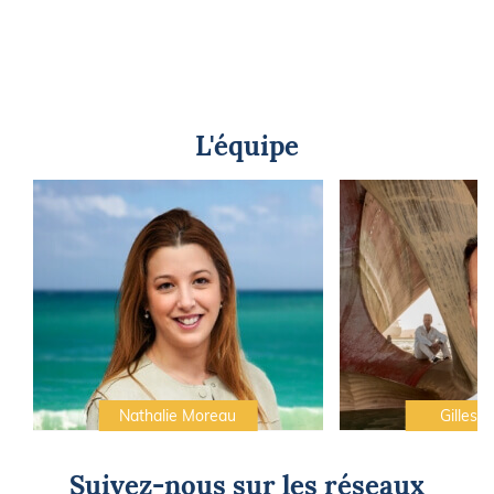
L'équipe
Nathalie Moreau
Gilles C
Suivez-nous sur les réseaux