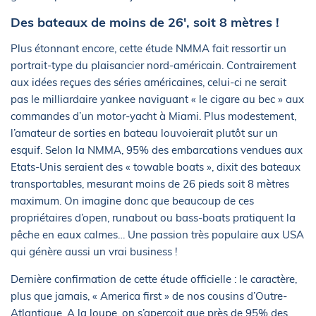
Des bateaux de moins de 26', soit 8 mètres !
Plus étonnant encore, cette étude NMMA fait ressortir un
portrait-type du plaisancier nord-américain. Contrairement
aux idées reçues des séries américaines, celui-ci ne serait
pas le milliardaire yankee naviguant « le cigare au bec » aux
commandes d’un motor-yacht à Miami. Plus modestement,
l’amateur de sorties en bateau louvoierait plutôt sur un
esquif. Selon la NMMA, 95% des embarcations vendues aux
Etats-Unis seraient des « towable boats », dixit des bateaux
transportables, mesurant moins de 26 pieds soit 8 mètres
maximum. On imagine donc que beaucoup de ces
propriétaires d’open, runabout ou bass-boats pratiquent la
pêche en eaux calmes… Une passion très populaire aux USA
qui génère aussi un vrai business !
Dernière confirmation de cette étude officielle : le caractère,
plus que jamais, « America first » de nos cousins d’Outre-
Atlantique. A la loupe, on s’aperçoit que près de 95% des