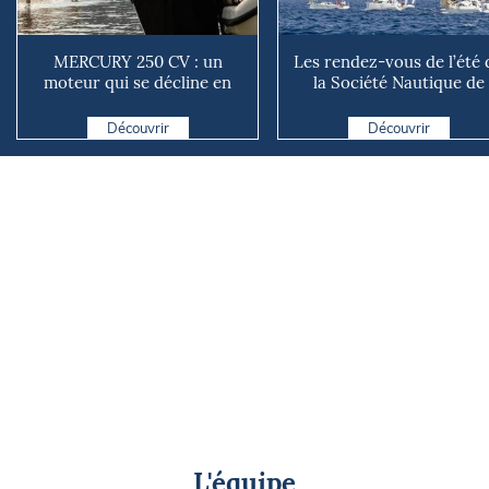
MERCURY 250 CV : un
Les rendez-vous de l’été 
moteur qui se décline en
la Société Nautique de
plusieurs versions suivant ...
Marseille
Découvrir
Découvrir
L'équipe