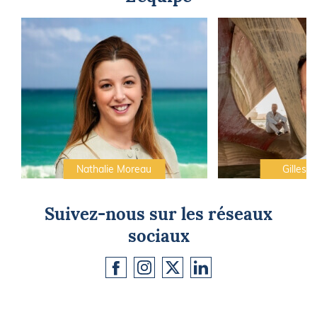
Nathalie Moreau
Gilles C
Suivez-nous sur les réseaux
sociaux