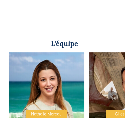
L'équipe
Nathalie Moreau
Gilles C