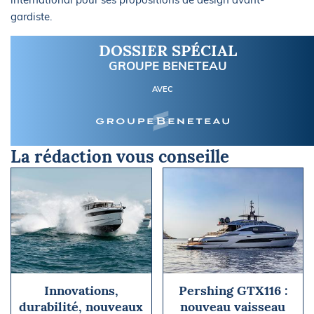
gardiste.
DOSSIER SPÉCIAL
GROUPE BENETEAU
AVEC
La rédaction vous conseille
Innovations,
Pershing GTX116 :
durabilité, nouveaux
nouveau vaisseau