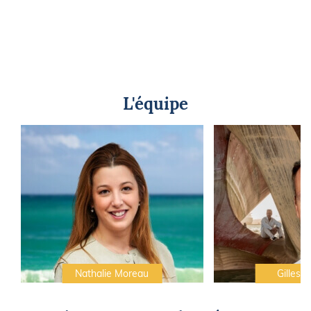
L'équipe
Nathalie Moreau
Gilles C