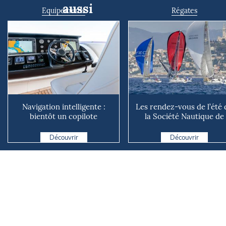
aussi
Equipements
Régates
Navigation intelligente :
Les rendez-vous de l’été 
bientôt un copilote
la Société Nautique de
numérique sur nos voiliers ?
Marseille
Découvrir
Découvrir