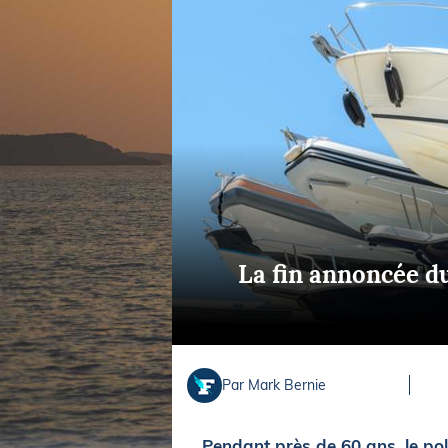
Equipements
LO
Salons
Pê
Economie
Pl
Yachting
Gl
La fin annoncée du
Par Mark Bernie
Pendant près de 60 ans, le pol