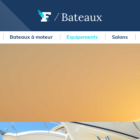
Bateaux
Bateaux à moteur
Equipements
Salons
OURSES
MÉTÉO MARINE
urses au large
LIFESTYLE
gates
Shopping
 Solitaire du Figaro Paprec
Culture nautique
ansat Paprec
Gastronomie
ndée Globe
Blogs
kea Ultim Challenge
SERVICES
ute du Rhum - Destination
adeloupe
Nos magazines
ansat Café l'Or
La newsletter
erica's Cup
METEO CONSULT Marine