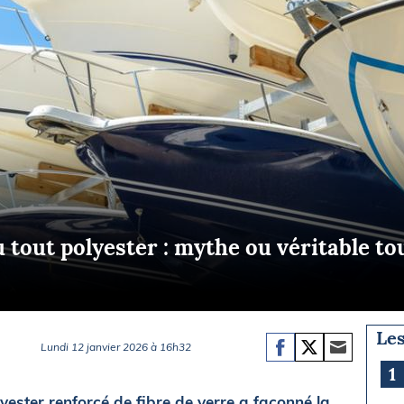
Briefings
ISIRS
che en mer
FLASH INFO
ongée
isse
 tout polyester : mythe ou véritable to
Les
Lundi 12 janvier 2026 à 16h32
1
yester renforcé de fibre de verre a façonné la