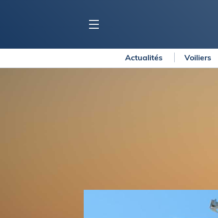
Actualités
Voiliers
BLOC MARINE
C
Ports
Co
Carnets de voyage
Ré
Dossiers de la
rédaction
La
Collection Bloc Marine
Tr
Application Bloc Marine
Ve
Règlementation
Ar
Ro
BATEAUX
Gu
Tr
Voiliers
Am
Bateaux à moteur