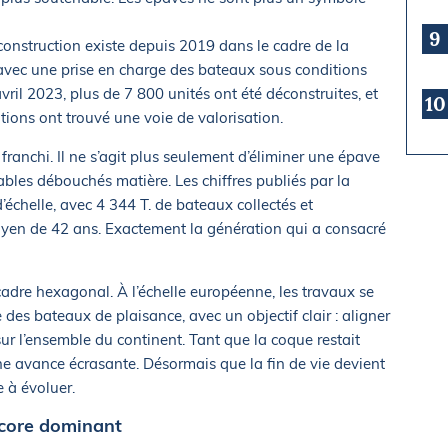
9
éconstruction existe depuis 2019 dans le cadre de la
 avec une prise en charge des bateaux sous conditions
avril 2023, plus de 7 800 unités ont été déconstruites, et
10
ions ont trouvé une voie de valorisation.
ranchi. Il ne s’agit plus seulement d’éliminer une épave
tables débouchés matière. Les chiffres publiés par la
échelle, avec 4 344 T. de bateaux collectés et
yen de 42 ans. Exactement la génération qui a consacré
cadre hexagonal. À l’échelle européenne, les travaux se
e des bateaux de plaisance, avec un objectif clair : aligner
sur l’ensemble du continent. Tant que la coque restait
ne avance écrasante. Désormais que la fin de vie devient
 à évoluer.
ncore dominant