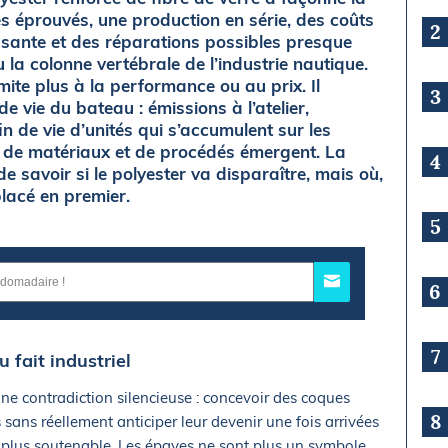
 éprouvés, une production en série, des coûts
2
isante et des réparations possibles presque
 la colonne vertébrale de l’industrie nautique.
mite plus à la performance ou au prix. Il
3
de vie du bateau : émissions à l’atelier,
 fin de vie d’unités qui s’accumulent sur les
es de matériaux et de procédés émergent. La
4
e savoir si le polyester va disparaître, mais où,
lacé en premier.
5
6
7
u fait industriel
e contradiction silencieuse : concevoir des coques
8
sans réellement anticiper leur devenir une fois arrivées
est plus soutenable. Les épaves ne sont plus un symbole