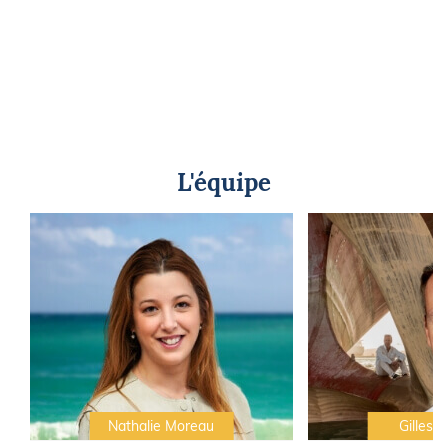
L'équipe
Nathalie Moreau
Gilles C