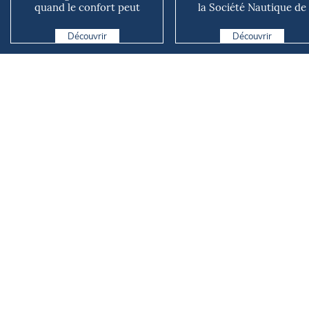
quand le confort peut
la Société Nautique de
coûter cher en mer
Marseille
Découvrir
Découvrir
L'équipe