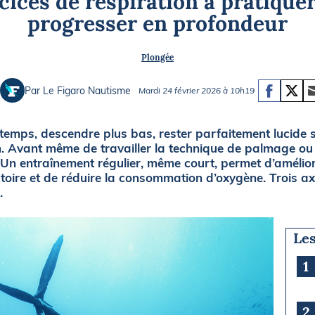
cices de respiration à pratique
Briefings
ISIRS
progresser en profondeur
che en mer
FLASH INFO
Plongée
ongée
isse
Par Le Figaro Nautisme
Mardi 24 février 2026 à 10h19
gtemps, descendre plus bas, rester parfaitement lucide s
. Avant même de travailler la technique de palmage ou 
. Un entraînement régulier, même court, permet d’amélior
atoire et de réduire la consommation d’oxygène. Trois ax
.
Les
1
2