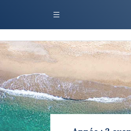
BLOC MARINE
C
Ports
Co
Carnets de voyage
Ré
Dossiers de la
rédaction
La
Collection Bloc Marine
Tr
Application Bloc Marine
Ve
Règlementation
Ar
Ro
BATEAUX
Gu
Tr
Voiliers
Am
Bateaux à moteur