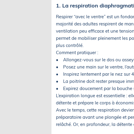
1. La respiration diaphragmati
Respirer “avec le ventre” est un fonda
majorité des adultes respirent de maniè
ventilation peu efficace et une tensio
permet de mobiliser pleinement les pou
plus contrôlé.
Comment pratiquer :
• Allongez-vous sur le dos ou asseye
• Posez une main sur le ventre, l’autre
• Inspirez lentement par le nez sur 4 
• La poitrine doit rester presque imm
• Expirez doucement par la bouche s
L’expiration longue est essentielle : 
détente et prépare le corps à économis
Avec le temps, cette respiration devien
préparatoire avant une plongée et pe
relâché. Or, en profondeur, la détente 