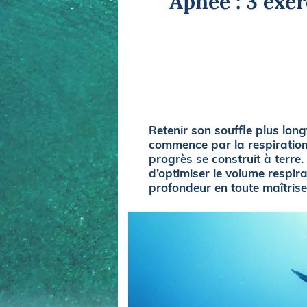
Apnée : 3 exer
Equipements
LO
Salons
Pê
Economie
Pl
Yachting
Gl
Retenir son souffle plus lon
commence par la respiration
progrès se construit à terre
d’optimiser le volume respir
profondeur en toute maîtrise