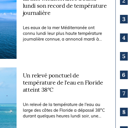
2
lundi son record de température
journalière
3
Les eaux de la mer Méditerranée ont
connu lundi leur plus haute température
4
journalière connue, a annoncé mardi à
l'AFP le principal centre de recherches
maritimes espagnol, en pleine canicule...
5
6
Un relevé ponctuel de
température de l'eau en Floride
atteint 38°C
7
Un relevé de la température de l'eau au
large des côtes de Floride a dépassé 38°C
8
durant quelques heures lundi soir, une
température normalement plutôt associée
à celle d'un bain, et qui pourrait...