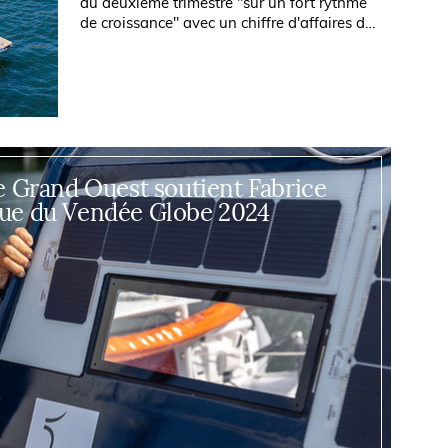
au deuxième trimestre "sur un fort rythme
de croissance" avec un chiffre d'affaires de
550 millions d'euros, en hausse de 38,1%,
porté par l'amélioration des...
e Grand Ouest soutient Fabrice
ue du Vendée Globe 2024