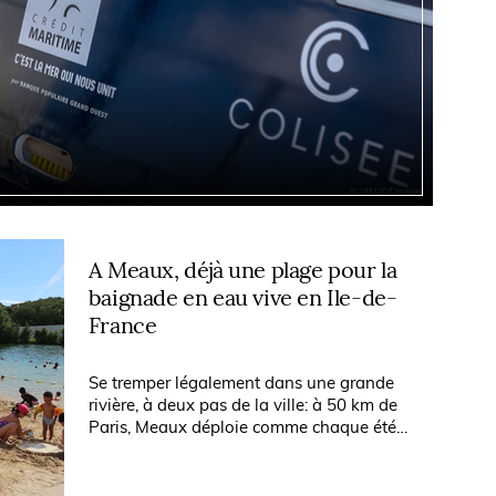
A Meaux, déjà une plage pour la
baignade en eau vive en Ile-de-
France
Se tremper légalement dans une grande
rivière, à deux pas de la ville: à 50 km de
Paris, Meaux déploie comme chaque été
sa plage, précurseure dans une Ile-de-
France qui veut se réapproprier la...