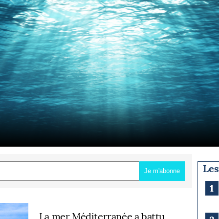
Briefings
ISIRS
che en mer
FLASH INFO
ongée
isse
Les
Je m'abonne
1
La mer Méditerranée a battu