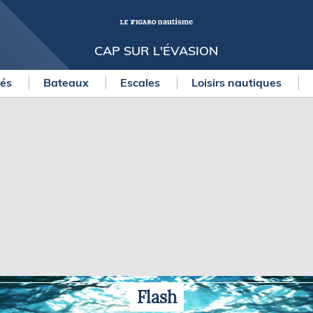
CAP SUR L'ÉVASION
tés
Bateaux
Escales
Loisirs nautiques
OURSES
MÉTÉO MARINE
urses au large
LIFESTYLE
gates
Shopping
 Solitaire du Figaro Paprec
Culture nautique
ansat Paprec
Gastronomie
ndée Globe
Blogs
kea Ultim Challenge
SERVICES
ute du Rhum - Destination
adeloupe
Nos magazines
ansat Café l'Or
La newsletter
Flash
erica's Cup
METEO CONSULT Marine