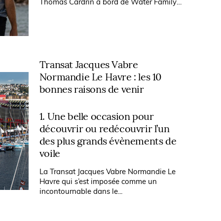
Thomas Cardrin à bord de Water Family
en 2019 puis de Damien Seguin sur
Groupe APICIL en 2021, Benjamin Dutreux
se prépare...
Transat Jacques Vabre
Normandie Le Havre : les 10
bonnes raisons de venir
1. Une belle occasion pour
découvrir ou redécouvrir l’un
des plus grands évènements de
voile
La Transat Jacques Vabre Normandie Le
Havre qui s’est imposée comme un
incontournable dans le...