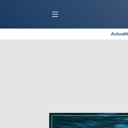
Actuali
BLOC MARINE
C
Ports
Co
Carnets de voyage
Ré
Dossiers de la
rédaction
La
Collection Bloc Marine
Tr
Application Bloc Marine
Ve
Règlementation
Ar
Ro
BATEAUX
Gu
Tr
Voiliers
Am
Bateaux à moteur