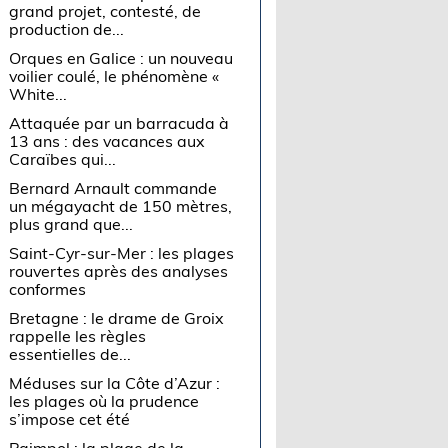
grand projet, contesté, de
production de...
Orques en Galice : un nouveau
voilier coulé, le phénomène «
White...
Attaquée par un barracuda à
13 ans : des vacances aux
Caraïbes qui...
Bernard Arnault commande
un mégayacht de 150 mètres,
plus grand que...
Saint-Cyr-sur-Mer : les plages
rouvertes après des analyses
conformes
Bretagne : le drame de Groix
rappelle les règles
essentielles de...
Méduses sur la Côte d’Azur :
les plages où la prudence
s’impose cet été
Paimpol : la plage de la