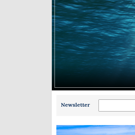
Equipements
LO
Salons
Pê
Economie
Pl
Yachting
Gl
Newsletter