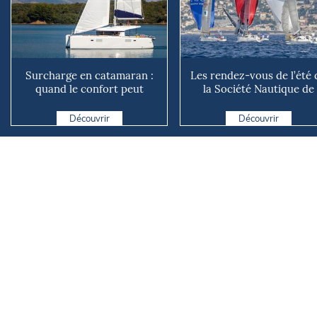
Surcharge en catamaran :
Les rendez-vous de l’été 
quand le confort peut
la Société Nautique de
coûter cher en mer
Marseille
Découvrir
Découvrir