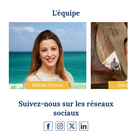
L'équipe
Nathalie Moreau
Gilles C
Suivez-nous sur les réseaux
sociaux