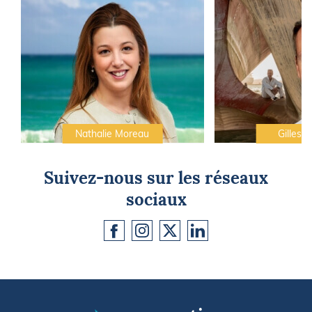
Nathalie Moreau
Gilles C
Suivez-nous sur les réseaux
sociaux