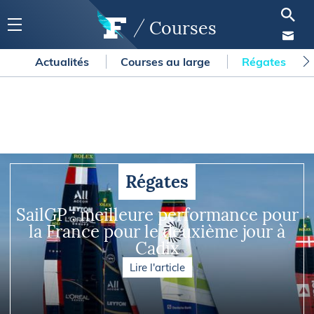
Courses
Actualités
Courses au large
Régates
Régates
SailGP : meilleure performance pour
la France pour le deuxième jour à
Cadix
Lire l'article