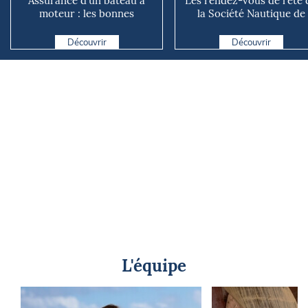
Assurance d’un bateau à
Les rendez-vous de l’été 
moteur : les bonnes
la Société Nautique de
questions à se poser avant
Marseille
d...
Découvrir
Découvrir
L'équipe