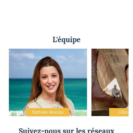
L'équipe
Nathalie Moreau
Gilles C
Suivez-nous sur les réseaux