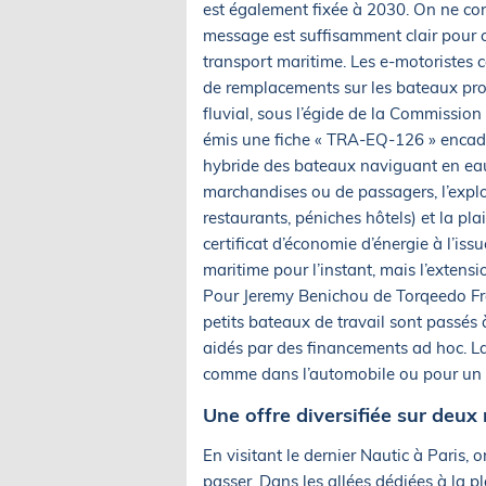
est également fixée à 2030. On ne con
message est suffisamment clair pour c
transport maritime. Les e-motoristes c
de remplacements sur les bateaux pro
fluvial, sous l’égide de la Commission
émis une fiche « TRA-EQ-126 » encadr
hybride des bateaux naviguant en eaux 
marchandises ou de passagers, l’explo
restaurants, péniches hôtels) et la pla
certificat d’économie d’énergie à l’is
maritime pour l’instant, mais l’extens
Pour Jeremy Benichou de Torqeedo Fra
petits bateaux de travail sont passés
aidés par des financements ad hoc. La 
comme dans l’automobile ou pour un v
Une offre diversifiée sur deu
En visitant le dernier Nautic à Paris,
passer. Dans les allées dédiées à la 