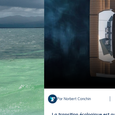
Equipements
LO
Salons
Pê
Economie
Pl
Yachting
Gl
Par Norbert Conchin
La transition écologique est a