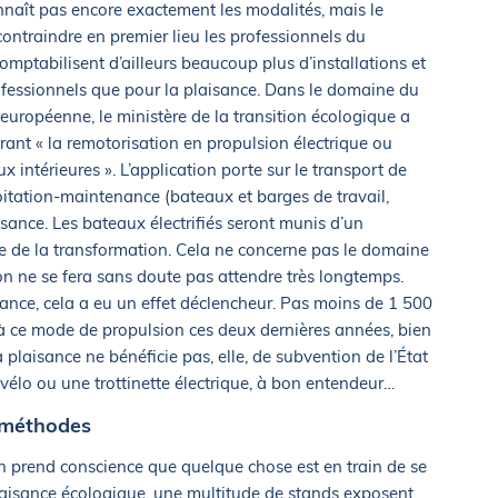
naît pas encore exactement les modalités, mais le
ontraindre en premier lieu les professionnels du
omptabilisent d’ailleurs beaucoup plus d’installations et
fessionnels que pour la plaisance. Dans le domaine du
 européenne, le ministère de la transition écologique a
ant « la remotorisation en propulsion électrique ou
intérieures ». L’application porte sur le transport de
itation-maintenance (bateaux et barges de travail,
isance. Les bateaux électrifiés seront munis d’un
sue de la transformation. Cela ne concerne pas le domaine
ion ne se fera sans doute pas attendre très longtemps.
nce, cela a eu un effet déclencheur. Pas moins de 1 500
 à ce mode de propulsion ces deux dernières années, bien
plaisance ne bénéficie pas, elle, de subvention de l’État
élo ou une trottinette électrique, à bon entendeur…
x méthodes
 on prend conscience que quelque chose est en train de se
plaisance écologique, une multitude de stands exposent