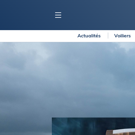
Actualités
Voiliers
BLOC MARINE
C
Ports
Co
Carnets de voyage
Ré
Dossiers de la
rédaction
La
Collection Bloc Marine
Tr
Application Bloc Marine
Ve
Règlementation
Ar
Ro
BATEAUX
Gu
Tr
Voiliers
Am
Bateaux à moteur