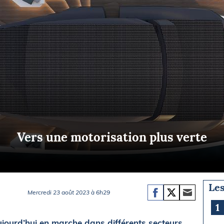
Briefings
ISIRS
che en mer
FLASH INFO
ongée
isse
Vers une motorisation plus verte
Les
Mercredi 23 août 2023 à 6h29
1
ujourd’hui en marche dans différents secteurs