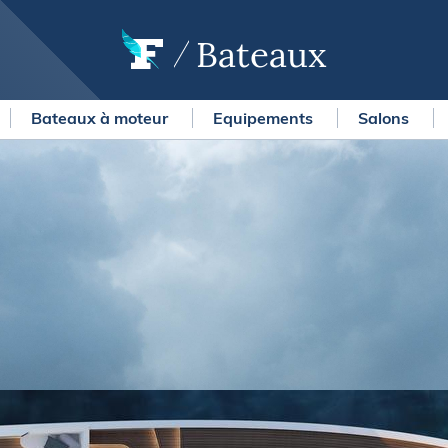
Bateaux
Bateaux à moteur
Equipements
Salons
OURSES
MÉTÉO MARINE
urses au large
LIFESTYLE
gates
Shopping
 Solitaire du Figaro Paprec
Culture nautique
ansat Paprec
Gastronomie
ndée Globe
Blogs
kea Ultim Challenge
SERVICES
ute du Rhum - Destination
adeloupe
Nos magazines
ansat Café l'Or
La newsletter
erica's Cup
METEO CONSULT Marine